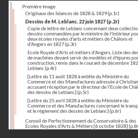
Première image
Originaux des Séances de 1828 & 1829
(p.1r)
Dessins de M. Leblanc. 22 juin 1827
(p.2r)
Copie de lettre de Leblanc concernant deux collectio
dessins commandées par le ministre de l'Intérieur pou
deux écoles royales d'arts et métiers de Châlons et
d'Angers en 1827
(p.3r)
Ecole Royale d'Arts et métiers d'Angers. Liste des de
de machines devant servir de modèles et d'épures pou
construction, remis dans le courant de décembre 18
Leblanc
(p.4r)
[Lettre du 11 août 1828 à entête du Ministère du
Commerce et des Manufactures adressée à Christia
accusant réception par le directeur de l'Ecole de Châ
des dessins de Leblanc]
(p.5r)
[Lettre du 25 avril 1828 à entête du Ministère du
Commerce et des Manufactures concernant le trans
et le règlement des dessins de Leblanc]
(p.6r)
Conseil de Perfectionnement du Conservatoire & des
Ecoles Royales d'Arts & Métiers [6 octobe 1828]
(p.8
Droits réservés - CNAM
Séance du 24 octobre 1828
(p.12r)