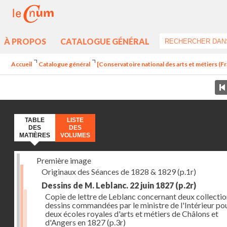
À PROPOS
CATALOGUE GÉNÉRAL
Accueil
Catalogue général
[Conservatoire national des arts et métiers (Fra
TABLE
LISTE
DES
DES
MATIÈRES
VOLUMES
Première image
Originaux des Séances de 1828 & 1829
(p.1r)
Dessins de M. Leblanc. 22 juin 1827
(p.2r)
Copie de lettre de Leblanc concernant deux collectio
dessins commandées par le ministre de l'Intérieur pou
deux écoles royales d'arts et métiers de Châlons et
d'Angers en 1827
(p.3r)