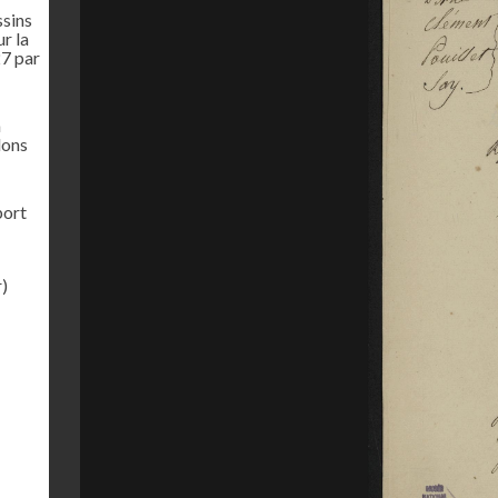
ssins
r la
27 par
n
lons
port
r)