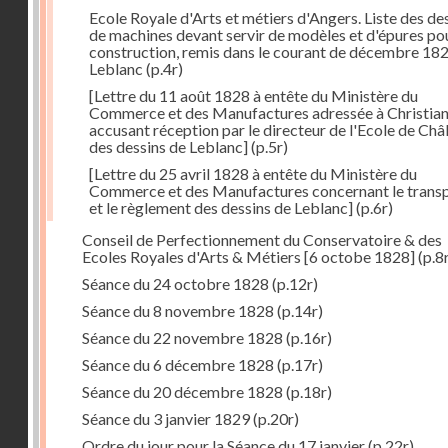
Ecole Royale d'Arts et métiers d'Angers. Liste des de
de machines devant servir de modèles et d'épures pou
construction, remis dans le courant de décembre 18
Leblanc
(p.4r)
[Lettre du 11 août 1828 à entête du Ministère du
Commerce et des Manufactures adressée à Christia
accusant réception par le directeur de l'Ecole de Châ
des dessins de Leblanc]
(p.5r)
[Lettre du 25 avril 1828 à entête du Ministère du
Commerce et des Manufactures concernant le trans
et le règlement des dessins de Leblanc]
(p.6r)
Conseil de Perfectionnement du Conservatoire & des
Ecoles Royales d'Arts & Métiers [6 octobe 1828]
(p.8
Séance du 24 octobre 1828
(p.12r)
Séance du 8 novembre 1828
(p.14r)
Séance du 22 novembre 1828
(p.16r)
Séance du 6 décembre 1828
(p.17r)
Séance du 20 décembre 1828
(p.18r)
Séance du 3 janvier 1829
(p.20r)
Ordre du jour pour la Séance du 17 janvier
(p.22r)