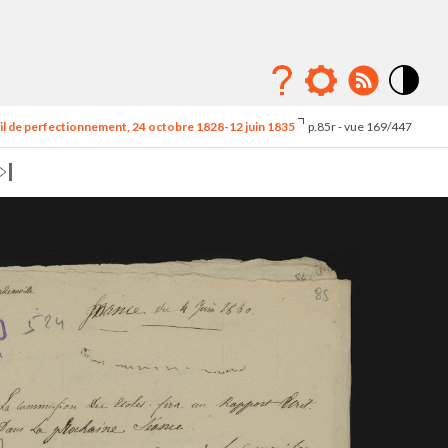
Mode
contraste
l de perfectionnement, 24 octobre 1828-12 juin 1835
p.85r - vue 169/447
élévé