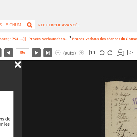
RECHERCHE AVANCÉE
nce ; 1794-....)] - Procès-verbaux des s...
Procès-verbaux des séances du Consei
(auto)
ns de
r les