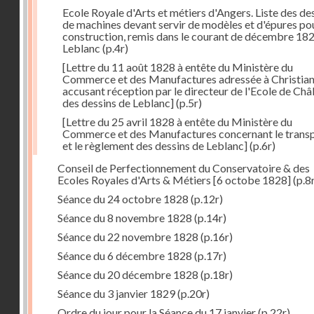
Ecole Royale d'Arts et métiers d'Angers. Liste des de
de machines devant servir de modèles et d'épures pou
construction, remis dans le courant de décembre 18
Leblanc
(p.4r)
[Lettre du 11 août 1828 à entête du Ministère du
Commerce et des Manufactures adressée à Christia
accusant réception par le directeur de l'Ecole de Châ
des dessins de Leblanc]
(p.5r)
[Lettre du 25 avril 1828 à entête du Ministère du
Commerce et des Manufactures concernant le trans
et le règlement des dessins de Leblanc]
(p.6r)
Conseil de Perfectionnement du Conservatoire & des
Ecoles Royales d'Arts & Métiers [6 octobe 1828]
(p.8
Séance du 24 octobre 1828
(p.12r)
Séance du 8 novembre 1828
(p.14r)
Séance du 22 novembre 1828
(p.16r)
Séance du 6 décembre 1828
(p.17r)
Séance du 20 décembre 1828
(p.18r)
Séance du 3 janvier 1829
(p.20r)
Ordre du jour pour la Séance du 17 janvier
(p.22r)