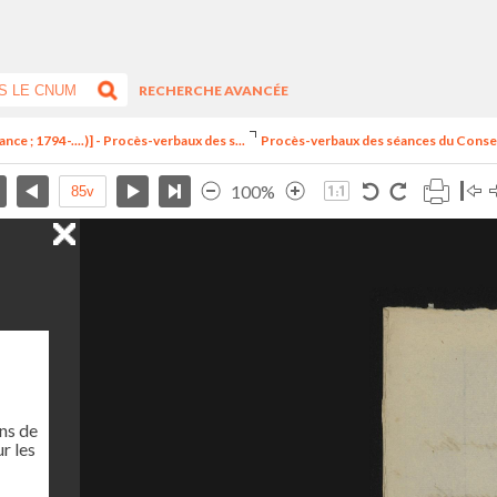
RECHERCHE AVANCÉE
nce ; 1794-....)] - Procès-verbaux des s...
Procès-verbaux des séances du Consei
100%
ns de
r les