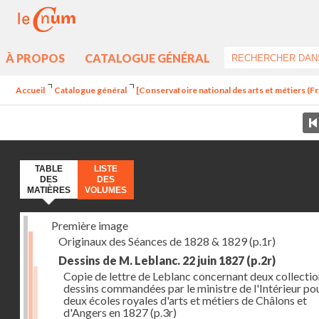
À PROPOS
CATALOGUE GÉNÉRAL
Accueil
Catalogue général
[Conservatoire national des arts et métiers (Fra
TABLE
LISTE
DES
DES
MATIÈRES
VOLUMES
Première image
Originaux des Séances de 1828 & 1829
(p.1r)
Dessins de M. Leblanc. 22 juin 1827
(p.2r)
Copie de lettre de Leblanc concernant deux collectio
dessins commandées par le ministre de l'Intérieur pou
deux écoles royales d'arts et métiers de Châlons et
d'Angers en 1827
(p.3r)