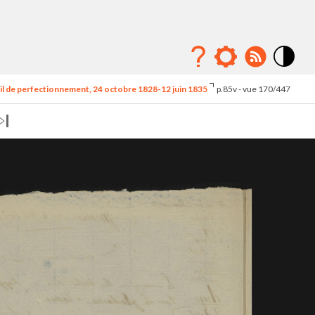
Mode
contraste
l de perfectionnement, 24 octobre 1828-12 juin 1835
p.85v - vue 170/447
élévé