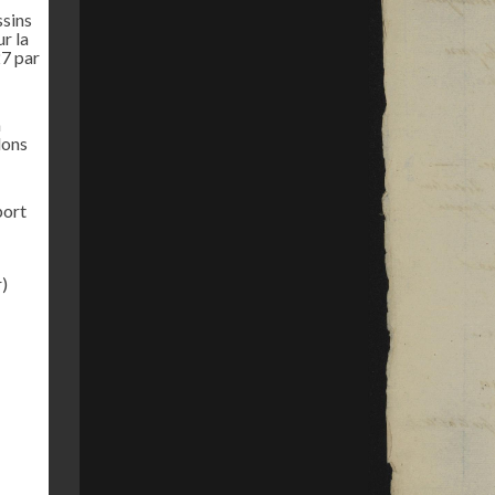
ssins
r la
27 par
n
lons
port
r)