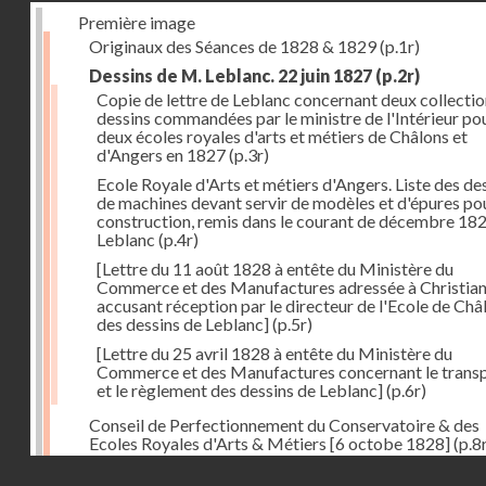
Première image
Originaux des Séances de 1828 & 1829
(p.1r)
Dessins de M. Leblanc. 22 juin 1827
(p.2r)
Copie de lettre de Leblanc concernant deux collectio
dessins commandées par le ministre de l'Intérieur pou
deux écoles royales d'arts et métiers de Châlons et
d'Angers en 1827
(p.3r)
Ecole Royale d'Arts et métiers d'Angers. Liste des de
de machines devant servir de modèles et d'épures pou
construction, remis dans le courant de décembre 18
Leblanc
(p.4r)
[Lettre du 11 août 1828 à entête du Ministère du
Commerce et des Manufactures adressée à Christia
accusant réception par le directeur de l'Ecole de Châ
des dessins de Leblanc]
(p.5r)
[Lettre du 25 avril 1828 à entête du Ministère du
Commerce et des Manufactures concernant le trans
et le règlement des dessins de Leblanc]
(p.6r)
Conseil de Perfectionnement du Conservatoire & des
Ecoles Royales d'Arts & Métiers [6 octobe 1828]
(p.8
Droits réservés - CNAM
Séance du 24 octobre 1828
(p.12r)