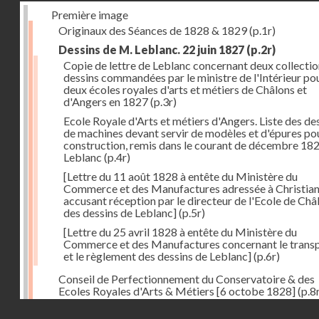
Première image
Originaux des Séances de 1828 & 1829
(p.1r)
Dessins de M. Leblanc. 22 juin 1827
(p.2r)
Copie de lettre de Leblanc concernant deux collectio
dessins commandées par le ministre de l'Intérieur pou
deux écoles royales d'arts et métiers de Châlons et
d'Angers en 1827
(p.3r)
Ecole Royale d'Arts et métiers d'Angers. Liste des de
de machines devant servir de modèles et d'épures pou
construction, remis dans le courant de décembre 18
Leblanc
(p.4r)
[Lettre du 11 août 1828 à entête du Ministère du
Commerce et des Manufactures adressée à Christia
accusant réception par le directeur de l'Ecole de Châ
des dessins de Leblanc]
(p.5r)
[Lettre du 25 avril 1828 à entête du Ministère du
Commerce et des Manufactures concernant le trans
et le règlement des dessins de Leblanc]
(p.6r)
Conseil de Perfectionnement du Conservatoire & des
Ecoles Royales d'Arts & Métiers [6 octobe 1828]
(p.8
Droits réservés - CNAM
Séance du 24 octobre 1828
(p.12r)