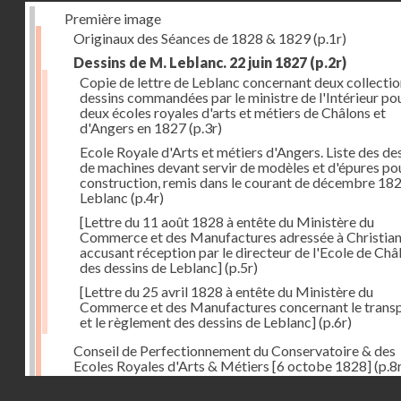
Première image
Originaux des Séances de 1828 & 1829
(p.1r)
Dessins de M. Leblanc. 22 juin 1827
(p.2r)
Copie de lettre de Leblanc concernant deux collectio
dessins commandées par le ministre de l'Intérieur pou
deux écoles royales d'arts et métiers de Châlons et
d'Angers en 1827
(p.3r)
Ecole Royale d'Arts et métiers d'Angers. Liste des de
de machines devant servir de modèles et d'épures pou
construction, remis dans le courant de décembre 18
Leblanc
(p.4r)
[Lettre du 11 août 1828 à entête du Ministère du
Commerce et des Manufactures adressée à Christia
accusant réception par le directeur de l'Ecole de Châ
des dessins de Leblanc]
(p.5r)
[Lettre du 25 avril 1828 à entête du Ministère du
Commerce et des Manufactures concernant le trans
et le règlement des dessins de Leblanc]
(p.6r)
Conseil de Perfectionnement du Conservatoire & des
Ecoles Royales d'Arts & Métiers [6 octobe 1828]
(p.8
Droits réservés - CNAM
Séance du 24 octobre 1828
(p.12r)