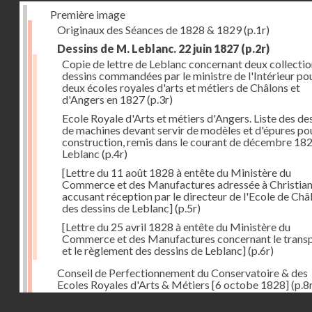
Première image
Originaux des Séances de 1828 & 1829
(p.1r)
Dessins de M. Leblanc. 22 juin 1827
(p.2r)
Copie de lettre de Leblanc concernant deux collectio
dessins commandées par le ministre de l'Intérieur pou
deux écoles royales d'arts et métiers de Châlons et
d'Angers en 1827
(p.3r)
Ecole Royale d'Arts et métiers d'Angers. Liste des de
de machines devant servir de modèles et d'épures pou
construction, remis dans le courant de décembre 18
Leblanc
(p.4r)
[Lettre du 11 août 1828 à entête du Ministère du
Commerce et des Manufactures adressée à Christia
accusant réception par le directeur de l'Ecole de Châ
des dessins de Leblanc]
(p.5r)
[Lettre du 25 avril 1828 à entête du Ministère du
Commerce et des Manufactures concernant le trans
et le règlement des dessins de Leblanc]
(p.6r)
Conseil de Perfectionnement du Conservatoire & des
Ecoles Royales d'Arts & Métiers [6 octobe 1828]
(p.8
Droits réservés - CNAM
Séance du 24 octobre 1828
(p.12r)