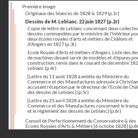
Première image
Originaux des Séances de 1828 & 1829
(p.1r)
Dessins de M. Leblanc. 22 juin 1827
(p.2r)
Copie de lettre de Leblanc concernant deux collectio
dessins commandées par le ministre de l'Intérieur pou
deux écoles royales d'arts et métiers de Châlons et
d'Angers en 1827
(p.3r)
Ecole Royale d'Arts et métiers d'Angers. Liste des de
de machines devant servir de modèles et d'épures pou
construction, remis dans le courant de décembre 18
Leblanc
(p.4r)
[Lettre du 11 août 1828 à entête du Ministère du
Commerce et des Manufactures adressée à Christia
accusant réception par le directeur de l'Ecole de Châ
des dessins de Leblanc]
(p.5r)
[Lettre du 25 avril 1828 à entête du Ministère du
Commerce et des Manufactures concernant le trans
et le règlement des dessins de Leblanc]
(p.6r)
Conseil de Perfectionnement du Conservatoire & des
Ecoles Royales d'Arts & Métiers [6 octobe 1828]
(p.8
Droits réservés - CNAM
Séance du 24 octobre 1828
(p.12r)