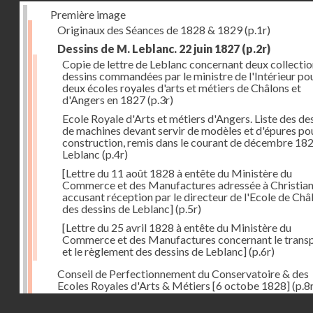
Première image
Originaux des Séances de 1828 & 1829
(p.1r)
Dessins de M. Leblanc. 22 juin 1827
(p.2r)
Copie de lettre de Leblanc concernant deux collectio
dessins commandées par le ministre de l'Intérieur pou
deux écoles royales d'arts et métiers de Châlons et
d'Angers en 1827
(p.3r)
Ecole Royale d'Arts et métiers d'Angers. Liste des de
de machines devant servir de modèles et d'épures pou
construction, remis dans le courant de décembre 18
Leblanc
(p.4r)
[Lettre du 11 août 1828 à entête du Ministère du
Commerce et des Manufactures adressée à Christia
accusant réception par le directeur de l'Ecole de Châ
des dessins de Leblanc]
(p.5r)
[Lettre du 25 avril 1828 à entête du Ministère du
Commerce et des Manufactures concernant le trans
et le règlement des dessins de Leblanc]
(p.6r)
Conseil de Perfectionnement du Conservatoire & des
Ecoles Royales d'Arts & Métiers [6 octobe 1828]
(p.8
Droits réservés - CNAM
Séance du 24 octobre 1828
(p.12r)