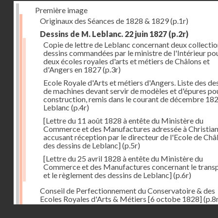
Première image
Originaux des Séances de 1828 & 1829
(p.1r)
Dessins de M. Leblanc. 22 juin 1827
(p.2r)
Copie de lettre de Leblanc concernant deux collectio
dessins commandées par le ministre de l'Intérieur pou
deux écoles royales d'arts et métiers de Châlons et
d'Angers en 1827
(p.3r)
Ecole Royale d'Arts et métiers d'Angers. Liste des de
de machines devant servir de modèles et d'épures pou
construction, remis dans le courant de décembre 18
Leblanc
(p.4r)
[Lettre du 11 août 1828 à entête du Ministère du
Commerce et des Manufactures adressée à Christia
accusant réception par le directeur de l'Ecole de Châ
des dessins de Leblanc]
(p.5r)
[Lettre du 25 avril 1828 à entête du Ministère du
Commerce et des Manufactures concernant le trans
et le règlement des dessins de Leblanc]
(p.6r)
Conseil de Perfectionnement du Conservatoire & des
Ecoles Royales d'Arts & Métiers [6 octobe 1828]
(p.8
Droits réservés - CNAM
Séance du 24 octobre 1828
(p.12r)