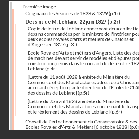
Première image
Originaux des Séances de 1828 & 1829
(p.1r)
Dessins de M. Leblanc. 22 juin 1827
(p.2r)
Copie de lettre de Leblanc concernant deux collectio
dessins commandées par le ministre de l'Intérieur pou
deux écoles royales d'arts et métiers de Châlons et
d'Angers en 1827
(p.3r)
Ecole Royale d'Arts et métiers d'Angers. Liste des de
de machines devant servir de modèles et d'épures pou
construction, remis dans le courant de décembre 18
Leblanc
(p.4r)
[Lettre du 11 août 1828 à entête du Ministère du
Commerce et des Manufactures adressée à Christia
accusant réception par le directeur de l'Ecole de Châ
des dessins de Leblanc]
(p.5r)
[Lettre du 25 avril 1828 à entête du Ministère du
Commerce et des Manufactures concernant le trans
et le règlement des dessins de Leblanc]
(p.6r)
Conseil de Perfectionnement du Conservatoire & des
Ecoles Royales d'Arts & Métiers [6 octobe 1828]
(p.8
Droits réservés - CNAM
Séance du 24 octobre 1828
(p.12r)