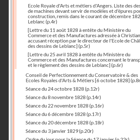
Ecole Royale d'Arts et métiers d'Angers. Liste des de
de machines devant servir de modèles et d'épures pou
construction, remis dans le courant de décembre 18
Leblanc
(p.4r)
[Lettre du 11 août 1828 à entête du Ministère du
Commerce et des Manufactures adressée à Christia
accusant réception par le directeur de l'Ecole de Châ
des dessins de Leblanc]
(p.5r)
[Lettre du 25 avril 1828 à entête du Ministère du
Commerce et des Manufactures concernant le trans
et le règlement des dessins de Leblanc]
(p.6r)
Conseil de Perfectionnement du Conservatoire & des
Ecoles Royales d'Arts & Métiers [6 octobe 1828]
(p.8
Séance du 24 octobre 1828
(p.12r)
Séance du 8 novembre 1828
(p.14r)
Séance du 22 novembre 1828
(p.16r)
Séance du 6 décembre 1828
(p.17r)
Séance du 20 décembre 1828
(p.18r)
Séance du 3 janvier 1829
(p.20r)
Ordre du jour pour la Séance du 17 janvier
(p.22r)