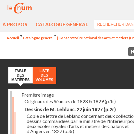
À PROPOS
CATALOGUE GÉNÉRAL
Accueil
Catalogue général
[Conservatoire national des arts et métiers (Fra
TABLE
LISTE
DES
DES
MATIÈRES
VOLUMES
Première image
Originaux des Séances de 1828 & 1829
(p.1r)
Dessins de M. Leblanc. 22 juin 1827
(p.2r)
Copie de lettre de Leblanc concernant deux collectio
dessins commandées par le ministre de l'Intérieur pou
deux écoles royales d'arts et métiers de Châlons et
d'Angers en 1827
(p.3r)