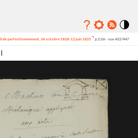
Mode
contraste
l de perfectionnement, 24 octobre 1828-12 juin 1835
p.216r - vue 432/447
élévé