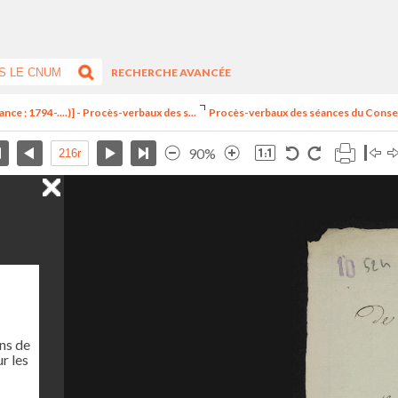
RECHERCHE AVANCÉE
nce ; 1794-....)] - Procès-verbaux des s...
Procès-verbaux des séances du Consei
90%
ns de
r les