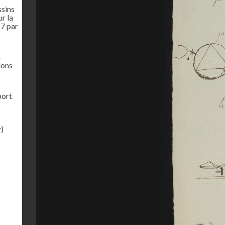
ssins
r la
27 par
n
lons
port
r)