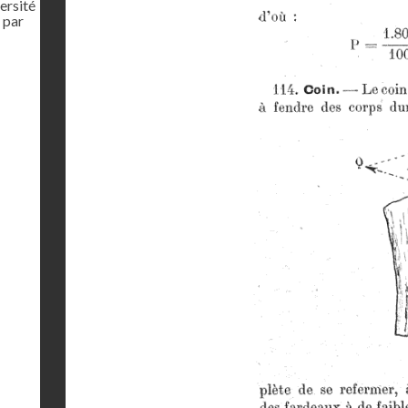
ersité
 par