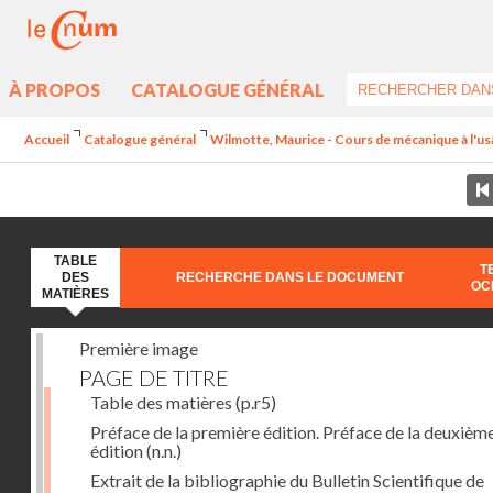
À PROPOS
CATALOGUE GÉNÉRAL
Accueil
Catalogue général
Wilmotte, Maurice - Cours de mécanique à l'usa
TABLE
T
DES
RECHERCHE DANS LE DOCUMENT
OC
MATIÈRES
Première image
PAGE DE TITRE
Table des matières
(p.r5)
Préface de la première édition. Préface de la deuxièm
édition
(n.n.)
Extrait de la bibliographie du Bulletin Scientifique de