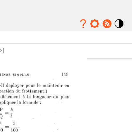
Mode
contraste
élévé