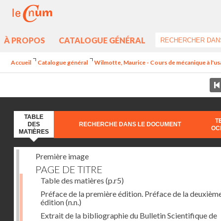
À PROPOS
CATALOGUE GÉNÉRAL
Accueil
Catalogue général
Wilmotte, Maurice - Cours de mécanique à l'usa
TABLE
T
DES
RECHERCHE DANS LE DOCUMENT
OC
MATIÈRES
Première image
PAGE DE TITRE
Table des matières
(p.r5)
Préface de la première édition. Préface de la deuxièm
édition
(n.n.)
Extrait de la bibliographie du Bulletin Scientifique de