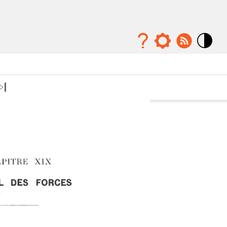
Mode
contraste
élévé