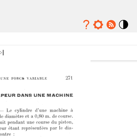
Mode
contraste
élévé