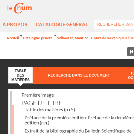
À PROPOS
CATALOGUE GÉNÉRAL
Accueil
Catalogue général
Wilmotte, Maurice - Cours de mécanique à l'usa
TABLE
T
DES
RECHERCHE DANS LE DOCUMENT
OC
MATIÈRES
Première image
PAGE DE TITRE
Table des matières
(p.r5)
Préface de la première édition. Préface de la deuxièm
édition
(n.n.)
Extrait de la bibliographie du Bulletin Scientifique de