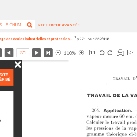
RECHERCHE AVANCÉE
ge des écoles industrielles et profession...
p.271 - vue 289/418
110%
EXTE
ÉRISÉ
e