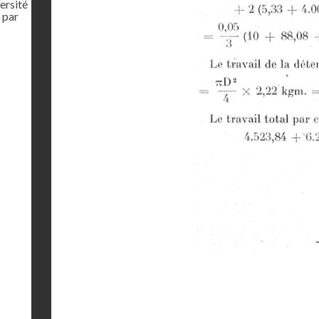
ersité
 par