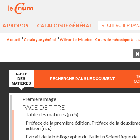
À PROPOS
CATALOGUE GÉNÉRAL
Accueil
Catalogue général
Wilmotte, Maurice - Cours de mécanique à l'usa
TABLE
T
DES
RECHERCHE DANS LE DOCUMENT
OC
MATIÈRES
Première image
PAGE DE TITRE
Table des matières
(p.r5)
Préface de la première édition. Préface de la deuxièm
édition
(n.n.)
Extrait de la bibliographie du Bulletin Scientifique de