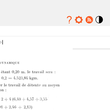
Mode
contraste
élévé