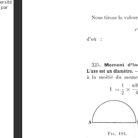
ersité
 par