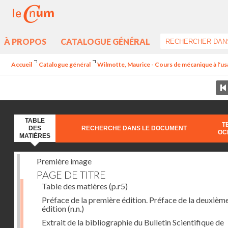
À PROPOS
CATALOGUE GÉNÉRAL
Accueil
Catalogue général
Wilmotte, Maurice - Cours de mécanique à l'usa
TABLE
T
DES
RECHERCHE DANS LE DOCUMENT
OC
MATIÈRES
Première image
PAGE DE TITRE
Table des matières
(p.r5)
Préface de la première édition. Préface de la deuxièm
édition
(n.n.)
Extrait de la bibliographie du Bulletin Scientifique de