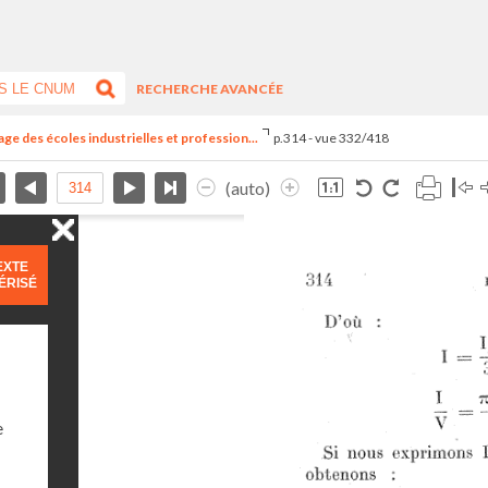
RECHERCHE AVANCÉE
ge des écoles industrielles et profession...
p.314 - vue 332/418
(auto)
EXTE
ÉRISÉ
e