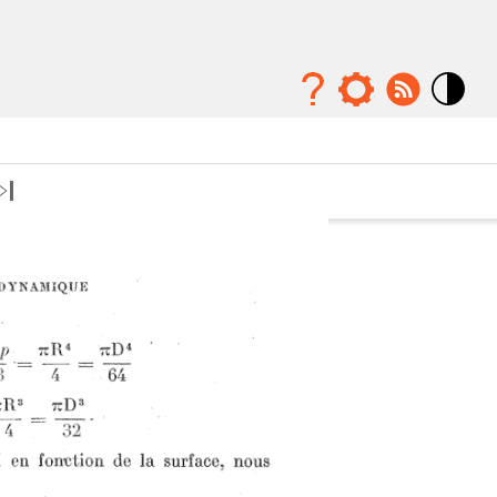
Mode
contraste
élévé