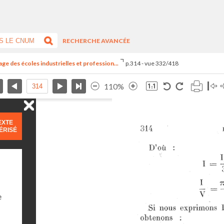
RECHERCHE AVANCÉE
ge des écoles industrielles et profession...
p.314 - vue 332/418
110%
EXTE
ÉRISÉ
e