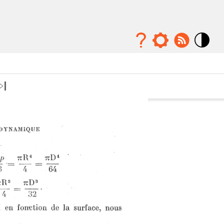
Mode
contraste
élévé