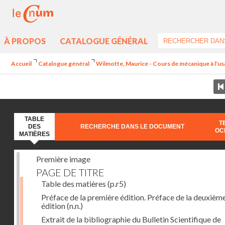
À PROPOS
CATALOGUE GÉNÉRAL
Accueil
Catalogue général
Wilmotte, Maurice - Cours de mécanique à l'usa
TABLE
T
DES
RECHERCHE DANS LE DOCUMENT
OC
MATIÈRES
Première image
PAGE DE TITRE
Table des matières
(p.r5)
Préface de la première édition. Préface de la deuxièm
édition
(n.n.)
Extrait de la bibliographie du Bulletin Scientifique de