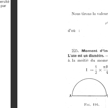
ersité
 par