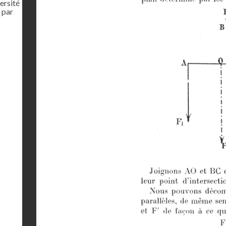
ersité
 par