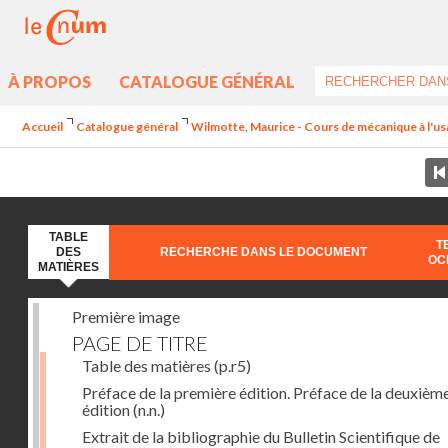
À PROPOS
CATALOGUE GÉNÉRAL
Accueil
Catalogue général
Wilmotte, Maurice - Cours de mécanique à l'usa
TABLE
T
DES
RECHERCHE DANS LE DOCUMENT
OC
MATIÈRES
Première image
PAGE DE TITRE
Table des matières
(p.r5)
Préface de la première édition. Préface de la deuxièm
édition
(n.n.)
Extrait de la bibliographie du Bulletin Scientifique de