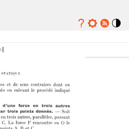
Mode
contraste
élévé