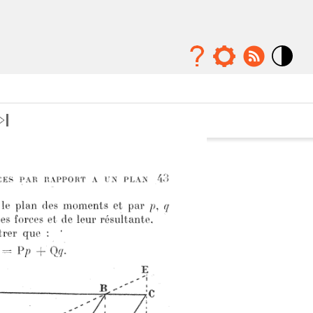
Mode
contraste
élévé