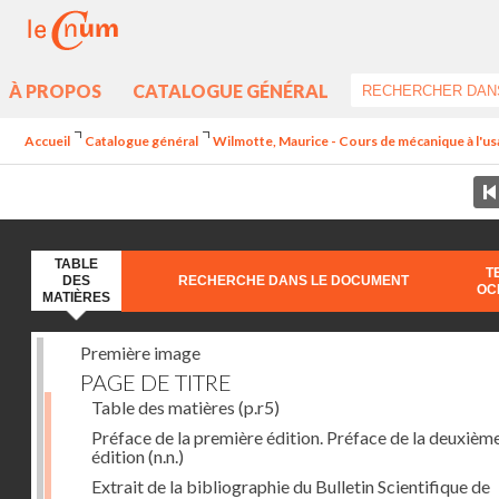
À PROPOS
CATALOGUE GÉNÉRAL
Accueil
Catalogue général
Wilmotte, Maurice - Cours de mécanique à l'usa
TABLE
T
DES
RECHERCHE DANS LE DOCUMENT
OC
MATIÈRES
Première image
PAGE DE TITRE
Table des matières
(p.r5)
Préface de la première édition. Préface de la deuxièm
édition
(n.n.)
Extrait de la bibliographie du Bulletin Scientifique de