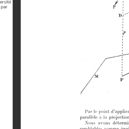
ersité
 par