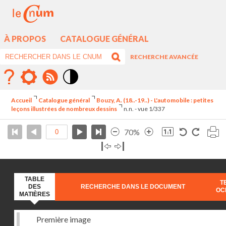
À PROPOS
CATALOGUE GÉNÉRAL
RECHERCHE AVANCÉE
Mode
contraste
Accueil
Catalogue général
Bouzy, A. (18..-19..) - L'automobile : petites
élévé
leçons illustrées de nombreux dessins
n.n. - vue 1/337
70%
TABLE
T
DES
RECHERCHE DANS LE DOCUMENT
OC
MATIÈRES
Première image