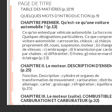
PAGE DE TITRE
TABLE DES MATIÈRES
(p.329)
QUELQUES MOTS D'INTRODUCTION
(p.9)
CHAPITRE PREMIER. Qu'est-ce qu'une voiture
automobile ?
(p.13)
Ce qu'on entend par véhicule automobile. La force mo
Quelques désignations particulières. Ce que compre
voiture automobile : carrosseries, châssis ; a) châssis
proprement dit, roues, suspension, moteur ; b) chan
de vitesses ; c) embrayage ; d) transmission par card
par chaînes ; e) différentiel ; f) freins, g) mise en march
éclairage
(p.13)
CHAPITRE II. Le moteur. DESCRIPTION D'ENSE
(p.25)
Fonction. Description : cylindre et organes de
transformation de mouvement ; carburation ; distribu
allumage ; carter ; graissage ; réfrigération ; équilibr
(p.25)
CHAPITRE III. Le moteur (suite). COMBUSTIBLE
CARBURATION ET CARBURATEUR
(p.32)
Qu'est-ce qu'un combustible ? Allure de la combusti
Droits réservés - CNAM
dans le cylindre ; le combustible doit être un gaz ou 