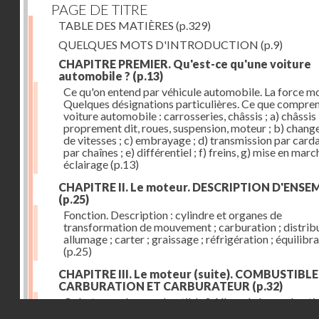
PAGE DE TITRE
TABLE DES MATIÈRES
(p.329)
QUELQUES MOTS D'INTRODUCTION
(p.9)
CHAPITRE PREMIER. Qu'est-ce qu'une voiture
automobile ?
(p.13)
Ce qu'on entend par véhicule automobile. La force mo
Quelques désignations particulières. Ce que compre
voiture automobile : carrosseries, châssis ; a) châssis
proprement dit, roues, suspension, moteur ; b) chan
de vitesses ; c) embrayage ; d) transmission par card
par chaînes ; e) différentiel ; f) freins, g) mise en march
éclairage
(p.13)
CHAPITRE II. Le moteur. DESCRIPTION D'ENSE
(p.25)
Fonction. Description : cylindre et organes de
transformation de mouvement ; carburation ; distribu
allumage ; carter ; graissage ; réfrigération ; équilibr
(p.25)
CHAPITRE III. Le moteur (suite). COMBUSTIBLE
CARBURATION ET CARBURATEUR
(p.32)
Qu'est-ce qu'un combustible ? Allure de la combusti
Droits réservés - CNAM
dans le cylindre ; le combustible doit être un gaz ou 