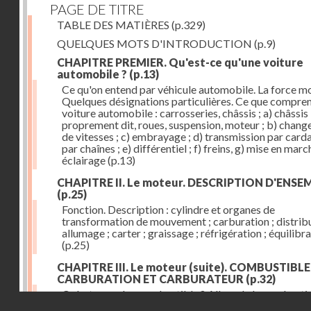
PAGE DE TITRE
TABLE DES MATIÈRES
(p.329)
QUELQUES MOTS D'INTRODUCTION
(p.9)
CHAPITRE PREMIER. Qu'est-ce qu'une voiture
automobile ?
(p.13)
Ce qu'on entend par véhicule automobile. La force mo
Quelques désignations particulières. Ce que compre
voiture automobile : carrosseries, châssis ; a) châssis
proprement dit, roues, suspension, moteur ; b) chan
de vitesses ; c) embrayage ; d) transmission par card
par chaînes ; e) différentiel ; f) freins, g) mise en march
éclairage
(p.13)
CHAPITRE II. Le moteur. DESCRIPTION D'ENSE
(p.25)
Fonction. Description : cylindre et organes de
transformation de mouvement ; carburation ; distribu
allumage ; carter ; graissage ; réfrigération ; équilibr
(p.25)
CHAPITRE III. Le moteur (suite). COMBUSTIBLE
CARBURATION ET CARBURATEUR
(p.32)
Qu'est-ce qu'un combustible ? Allure de la combusti
Droits réservés - CNAM
dans le cylindre ; le combustible doit être un gaz ou 