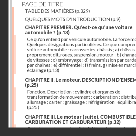
PAGE DE TITRE
TABLE DES MATIÈRES
(p.329)
QUELQUES MOTS D'INTRODUCTION
(p.9)
CHAPITRE PREMIER. Qu'est-ce qu'une voiture
automobile ?
(p.13)
Ce qu'on entend par véhicule automobile. La force mo
Quelques désignations particulières. Ce que compre
voiture automobile : carrosseries, châssis ; a) châssis
proprement dit, roues, suspension, moteur ; b) chan
de vitesses ; c) embrayage ; d) transmission par card
par chaînes ; e) différentiel ; f) freins, g) mise en march
éclairage
(p.13)
CHAPITRE II. Le moteur. DESCRIPTION D'ENSE
(p.25)
Fonction. Description : cylindre et organes de
transformation de mouvement ; carburation ; distribu
allumage ; carter ; graissage ; réfrigération ; équilibr
(p.25)
CHAPITRE III. Le moteur (suite). COMBUSTIBLE
CARBURATION ET CARBURATEUR
(p.32)
Qu'est-ce qu'un combustible ? Allure de la combusti
Droits réservés - CNAM
dans le cylindre ; le combustible doit être un gaz ou 