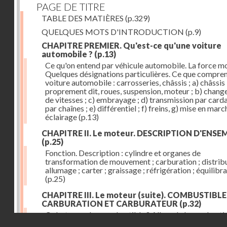
PAGE DE TITRE
TABLE DES MATIÈRES
(p.329)
QUELQUES MOTS D'INTRODUCTION
(p.9)
CHAPITRE PREMIER. Qu'est-ce qu'une voiture
automobile ?
(p.13)
Ce qu'on entend par véhicule automobile. La force mo
Quelques désignations particulières. Ce que compre
voiture automobile : carrosseries, châssis ; a) châssis
proprement dit, roues, suspension, moteur ; b) chan
de vitesses ; c) embrayage ; d) transmission par card
par chaînes ; e) différentiel ; f) freins, g) mise en march
éclairage
(p.13)
CHAPITRE II. Le moteur. DESCRIPTION D'ENSE
(p.25)
Fonction. Description : cylindre et organes de
transformation de mouvement ; carburation ; distribu
allumage ; carter ; graissage ; réfrigération ; équilibr
(p.25)
CHAPITRE III. Le moteur (suite). COMBUSTIBLE
CARBURATION ET CARBURATEUR
(p.32)
Qu'est-ce qu'un combustible ? Allure de la combusti
Droits réservés - CNAM
dans le cylindre ; le combustible doit être un gaz ou 