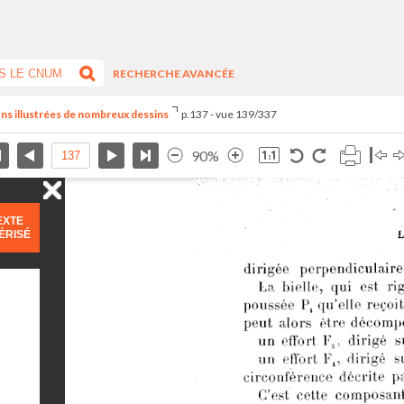
RECHERCHE AVANCÉE
eçons illustrées de nombreux dessins
p.137 - vue 139/337
90%
EXTE
ÉRISÉ