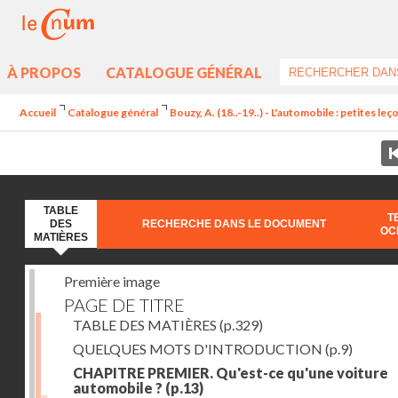
À PROPOS
CATALOGUE GÉNÉRAL
Accueil
Catalogue général
Bouzy, A. (18..-19..) - L'automobile : petites l
TABLE
T
DES
RECHERCHE DANS LE DOCUMENT
OC
MATIÈRES
Première image
PAGE DE TITRE
TABLE DES MATIÈRES
(p.329)
QUELQUES MOTS D'INTRODUCTION
(p.9)
CHAPITRE PREMIER. Qu'est-ce qu'une voiture
automobile ?
(p.13)