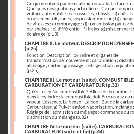
Ce qu'on entend par véhicule automobile. La force mo
Quelques désignations particulières. Ce que compre
voiture automobile : carrosseries, châssis ; a) châssis
proprement dit, roues, suspension, moteur ; b) chan
de vitesses ; c) embrayage ; d) transmission par card
par chaînes ; e) différentiel ; f) freins, g) mise en march
éclairage
(p.13)
CHAPITRE II. Le moteur. DESCRIPTION D'ENSE
(p.25)
Fonction. Description : cylindre et organes de
transformation de mouvement ; carburation ; distribu
allumage ; carter ; graissage ; réfrigération ; équilibr
(p.25)
CHAPITRE III. Le moteur (suite). COMBUSTIBLE
CARBURATION ET CARBURATEUR
(p.32)
Qu'est-ce qu'un combustible ? Allure de la combusti
dans le cylindre ; le combustible doit être un gaz ou 
vapeur. L'essence. Le benzol. L'alcool. But de la carbur
Carburateur. a) Pulvérisation, vaporisation, mélange ;
Réglage de l'admission du mélange ; commande du r
d'admission du mélange
(p.32)
CHAPITRE IV. Le moteur (suite). CARBURATIO
CARBURATEUR (suite et fin)
(p.44)