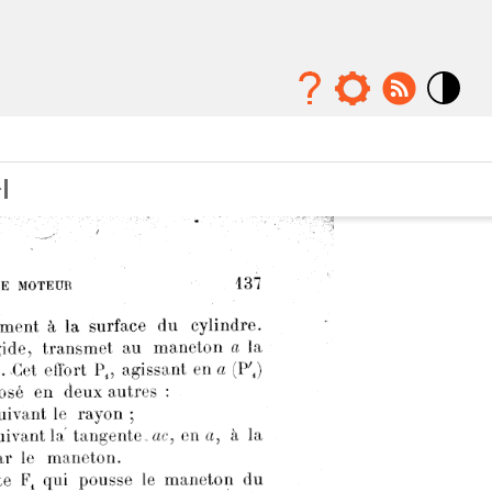
Mode
contraste
élévé