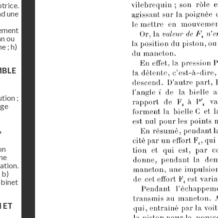
trice.
nd une
gement
an ou
e ; h)
MBLE
tion ;
age
,
on
une
ation.
 b)
obinet
N ET