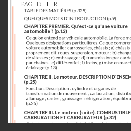
PAGE DE TITRE
TABLE DES MATIÈRES
(p.329)
QUELQUES MOTS D'INTRODUCTION
(p.9)
CHAPITRE PREMIER. Qu'est-ce qu'une voiture
automobile ?
(p.13)
Ce qu'on entend par véhicule automobile. La force mo
Quelques désignations particulières. Ce que compre
voiture automobile : carrosseries, châssis ; a) châssis
proprement dit, roues, suspension, moteur ; b) chan
de vitesses ; c) embrayage ; d) transmission par card
par chaînes ; e) différentiel ; f) freins, g) mise en march
éclairage
(p.13)
CHAPITRE II. Le moteur. DESCRIPTION D'ENSE
(p.25)
Fonction. Description : cylindre et organes de
transformation de mouvement ; carburation ; distribu
allumage ; carter ; graissage ; réfrigération ; équilibr
(p.25)
CHAPITRE III. Le moteur (suite). COMBUSTIBLE
CARBURATION ET CARBURATEUR
(p.32)
Qu'est-ce qu'un combustible ? Allure de la combusti
Droits réservés - CNAM
dans le cylindre ; le combustible doit être un gaz ou 