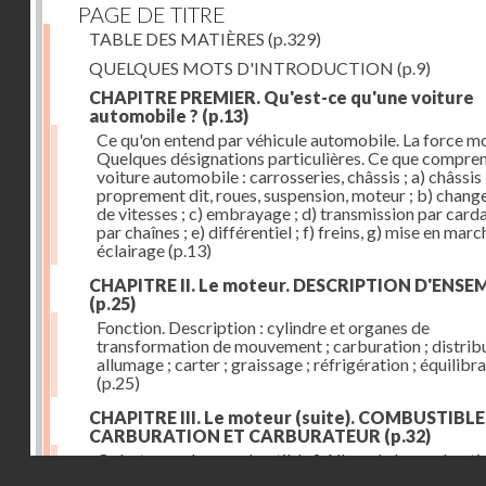
PAGE DE TITRE
TABLE DES MATIÈRES
(p.329)
QUELQUES MOTS D'INTRODUCTION
(p.9)
CHAPITRE PREMIER. Qu'est-ce qu'une voiture
automobile ?
(p.13)
Ce qu'on entend par véhicule automobile. La force mo
Quelques désignations particulières. Ce que compre
voiture automobile : carrosseries, châssis ; a) châssis
proprement dit, roues, suspension, moteur ; b) chan
de vitesses ; c) embrayage ; d) transmission par card
par chaînes ; e) différentiel ; f) freins, g) mise en march
éclairage
(p.13)
CHAPITRE II. Le moteur. DESCRIPTION D'ENSE
(p.25)
Fonction. Description : cylindre et organes de
transformation de mouvement ; carburation ; distribu
allumage ; carter ; graissage ; réfrigération ; équilibr
(p.25)
CHAPITRE III. Le moteur (suite). COMBUSTIBLE
CARBURATION ET CARBURATEUR
(p.32)
Qu'est-ce qu'un combustible ? Allure de la combusti
Droits réservés - CNAM
dans le cylindre ; le combustible doit être un gaz ou 