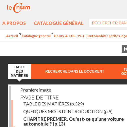
À PROPOS
CATALOGUE GÉNÉRAL
Accueil
Catalogue général
Bouzy, A. (18..-19..) - L'automobile : petites l
TABLE
T
DES
RECHERCHE DANS LE DOCUMENT
OC
MATIÈRES
Première image
PAGE DE TITRE
TABLE DES MATIÈRES
(p.329)
QUELQUES MOTS D'INTRODUCTION
(p.9)
CHAPITRE PREMIER. Qu'est-ce qu'une voiture
automobile ?
(p.13)