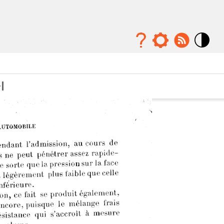
Mode
contraste
élévé