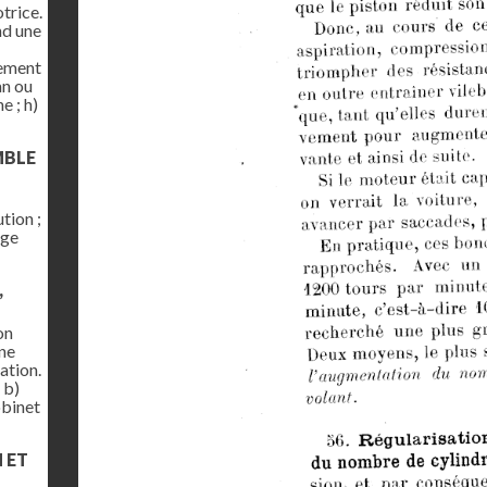
trice.
nd une
gement
an ou
e ; h)
MBLE
tion ;
age
,
on
une
ation.
 b)
obinet
N ET