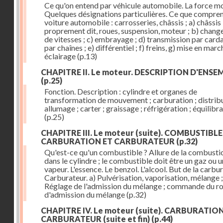
Ce qu'on entend par véhicule automobile. La force mo
Quelques désignations particulières. Ce que compre
voiture automobile : carrosseries, châssis ; a) châssis
proprement dit, roues, suspension, moteur ; b) chan
de vitesses ; c) embrayage ; d) transmission par card
par chaînes ; e) différentiel ; f) freins, g) mise en march
éclairage
(p.13)
CHAPITRE II. Le moteur. DESCRIPTION D'ENSE
(p.25)
Fonction. Description : cylindre et organes de
transformation de mouvement ; carburation ; distribu
allumage ; carter ; graissage ; réfrigération ; équilibr
(p.25)
CHAPITRE III. Le moteur (suite). COMBUSTIBLE
CARBURATION ET CARBURATEUR
(p.32)
Qu'est-ce qu'un combustible ? Allure de la combusti
dans le cylindre ; le combustible doit être un gaz ou 
vapeur. L'essence. Le benzol. L'alcool. But de la carbur
Carburateur. a) Pulvérisation, vaporisation, mélange ;
Réglage de l'admission du mélange ; commande du r
d'admission du mélange
(p.32)
CHAPITRE IV. Le moteur (suite). CARBURATIO
CARBURATEUR (suite et fin)
(p.44)