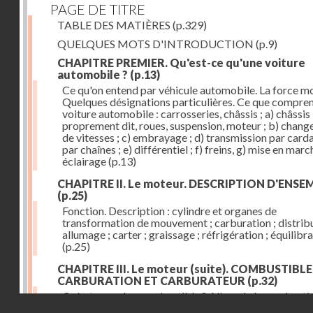
PAGE DE TITRE
TABLE DES MATIÈRES
(p.329)
QUELQUES MOTS D'INTRODUCTION
(p.9)
CHAPITRE PREMIER. Qu'est-ce qu'une voiture
automobile ?
(p.13)
Ce qu'on entend par véhicule automobile. La force mo
Quelques désignations particulières. Ce que compre
voiture automobile : carrosseries, châssis ; a) châssis
proprement dit, roues, suspension, moteur ; b) chan
de vitesses ; c) embrayage ; d) transmission par card
par chaînes ; e) différentiel ; f) freins, g) mise en march
éclairage
(p.13)
CHAPITRE II. Le moteur. DESCRIPTION D'ENSE
(p.25)
Fonction. Description : cylindre et organes de
transformation de mouvement ; carburation ; distribu
allumage ; carter ; graissage ; réfrigération ; équilibr
(p.25)
CHAPITRE III. Le moteur (suite). COMBUSTIBLE
CARBURATION ET CARBURATEUR
(p.32)
Qu'est-ce qu'un combustible ? Allure de la combusti
Droits réservés - CNAM
dans le cylindre ; le combustible doit être un gaz ou 