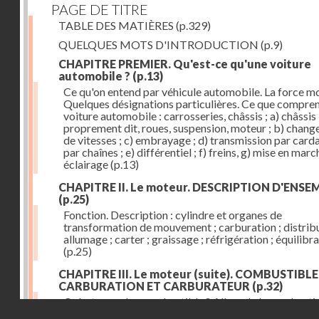
PAGE DE TITRE
TABLE DES MATIÈRES
(p.329)
QUELQUES MOTS D'INTRODUCTION
(p.9)
CHAPITRE PREMIER. Qu'est-ce qu'une voiture
automobile ?
(p.13)
Ce qu'on entend par véhicule automobile. La force mo
Quelques désignations particulières. Ce que compre
voiture automobile : carrosseries, châssis ; a) châssis
proprement dit, roues, suspension, moteur ; b) chan
de vitesses ; c) embrayage ; d) transmission par card
par chaînes ; e) différentiel ; f) freins, g) mise en march
éclairage
(p.13)
CHAPITRE II. Le moteur. DESCRIPTION D'ENSE
(p.25)
Fonction. Description : cylindre et organes de
transformation de mouvement ; carburation ; distribu
allumage ; carter ; graissage ; réfrigération ; équilibr
(p.25)
CHAPITRE III. Le moteur (suite). COMBUSTIBLE
CARBURATION ET CARBURATEUR
(p.32)
Qu'est-ce qu'un combustible ? Allure de la combusti
Droits réservés - CNAM
dans le cylindre ; le combustible doit être un gaz ou 