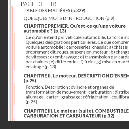
PAGE DE TITRE
TABLE DES MATIÈRES
(p.329)
QUELQUES MOTS D'INTRODUCTION
(p.9)
CHAPITRE PREMIER. Qu'est-ce qu'une voiture
automobile ?
(p.13)
Ce qu'on entend par véhicule automobile. La force mo
Quelques désignations particulières. Ce que compre
voiture automobile : carrosseries, châssis ; a) châssis
proprement dit, roues, suspension, moteur ; b) chan
de vitesses ; c) embrayage ; d) transmission par card
par chaînes ; e) différentiel ; f) freins, g) mise en march
éclairage
(p.13)
CHAPITRE II. Le moteur. DESCRIPTION D'ENSE
(p.25)
Fonction. Description : cylindre et organes de
transformation de mouvement ; carburation ; distribu
allumage ; carter ; graissage ; réfrigération ; équilibr
(p.25)
CHAPITRE III. Le moteur (suite). COMBUSTIBLE
CARBURATION ET CARBURATEUR
(p.32)
Qu'est-ce qu'un combustible ? Allure de la combusti
Droits réservés - CNAM
dans le cylindre ; le combustible doit être un gaz ou 