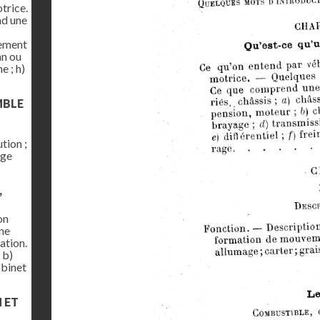
trice.
nd une
gement
an ou
e ; h)
MBLE
tion ;
age
,
on
une
ation.
 b)
obinet
N ET