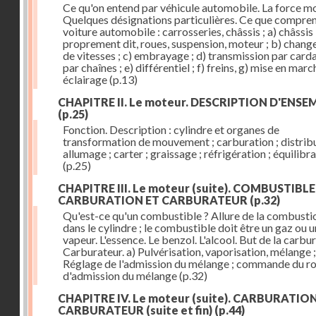
Ce qu'on entend par véhicule automobile. La force mo
Quelques désignations particulières. Ce que compre
voiture automobile : carrosseries, châssis ; a) châssis
proprement dit, roues, suspension, moteur ; b) chan
de vitesses ; c) embrayage ; d) transmission par card
par chaînes ; e) différentiel ; f) freins, g) mise en march
éclairage
(p.13)
CHAPITRE II. Le moteur. DESCRIPTION D'ENSE
(p.25)
Fonction. Description : cylindre et organes de
transformation de mouvement ; carburation ; distribu
allumage ; carter ; graissage ; réfrigération ; équilibr
(p.25)
CHAPITRE III. Le moteur (suite). COMBUSTIBLE
CARBURATION ET CARBURATEUR
(p.32)
Qu'est-ce qu'un combustible ? Allure de la combusti
dans le cylindre ; le combustible doit être un gaz ou 
vapeur. L'essence. Le benzol. L'alcool. But de la carbur
Carburateur. a) Pulvérisation, vaporisation, mélange ;
Réglage de l'admission du mélange ; commande du r
d'admission du mélange
(p.32)
CHAPITRE IV. Le moteur (suite). CARBURATIO
CARBURATEUR (suite et fin)
(p.44)