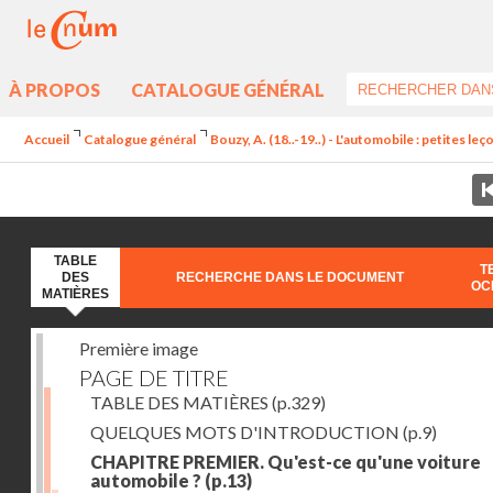
À PROPOS
CATALOGUE GÉNÉRAL
Accueil
Catalogue général
Bouzy, A. (18..-19..) - L'automobile : petites l
TABLE
T
DES
RECHERCHE DANS LE DOCUMENT
OC
MATIÈRES
Première image
PAGE DE TITRE
TABLE DES MATIÈRES
(p.329)
QUELQUES MOTS D'INTRODUCTION
(p.9)
CHAPITRE PREMIER. Qu'est-ce qu'une voiture
automobile ?
(p.13)