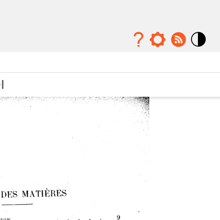
Mode
contraste
élévé