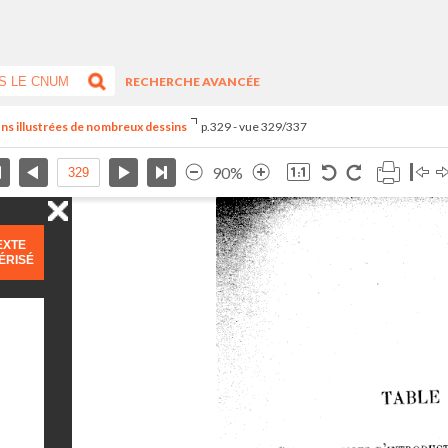
RECHERCHE AVANCÉE
eçons illustrées de nombreux dessins
p.329 - vue 329/337
90%
EXTE
ÉRISÉ