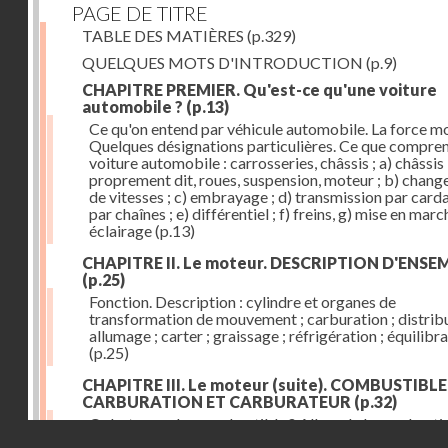
PAGE DE TITRE
TABLE DES MATIÈRES
(p.329)
QUELQUES MOTS D'INTRODUCTION
(p.9)
CHAPITRE PREMIER. Qu'est-ce qu'une voiture
automobile ?
(p.13)
Ce qu'on entend par véhicule automobile. La force mo
Quelques désignations particulières. Ce que compre
voiture automobile : carrosseries, châssis ; a) châssis
proprement dit, roues, suspension, moteur ; b) chan
de vitesses ; c) embrayage ; d) transmission par card
par chaînes ; e) différentiel ; f) freins, g) mise en march
éclairage
(p.13)
CHAPITRE II. Le moteur. DESCRIPTION D'ENSE
(p.25)
Fonction. Description : cylindre et organes de
transformation de mouvement ; carburation ; distribu
allumage ; carter ; graissage ; réfrigération ; équilibr
(p.25)
CHAPITRE III. Le moteur (suite). COMBUSTIBLE
CARBURATION ET CARBURATEUR
(p.32)
Qu'est-ce qu'un combustible ? Allure de la combusti
Droits réservés - CNAM
dans le cylindre ; le combustible doit être un gaz ou 