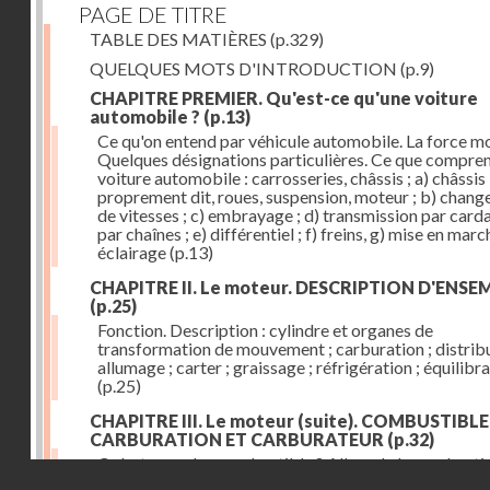
PAGE DE TITRE
TABLE DES MATIÈRES
(p.329)
QUELQUES MOTS D'INTRODUCTION
(p.9)
CHAPITRE PREMIER. Qu'est-ce qu'une voiture
automobile ?
(p.13)
Ce qu'on entend par véhicule automobile. La force mo
Quelques désignations particulières. Ce que compre
voiture automobile : carrosseries, châssis ; a) châssis
proprement dit, roues, suspension, moteur ; b) chan
de vitesses ; c) embrayage ; d) transmission par card
par chaînes ; e) différentiel ; f) freins, g) mise en march
éclairage
(p.13)
CHAPITRE II. Le moteur. DESCRIPTION D'ENSE
(p.25)
Fonction. Description : cylindre et organes de
transformation de mouvement ; carburation ; distribu
allumage ; carter ; graissage ; réfrigération ; équilibr
(p.25)
CHAPITRE III. Le moteur (suite). COMBUSTIBLE
CARBURATION ET CARBURATEUR
(p.32)
Qu'est-ce qu'un combustible ? Allure de la combusti
Droits réservés - CNAM
dans le cylindre ; le combustible doit être un gaz ou 