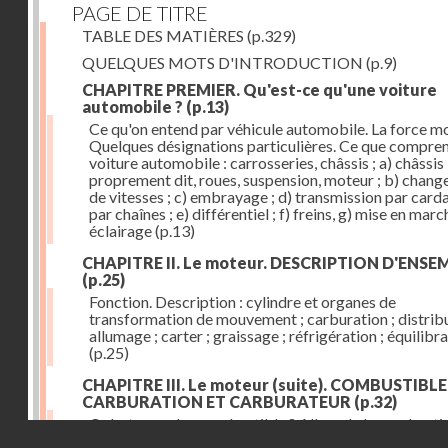
PAGE DE TITRE
TABLE DES MATIÈRES
(p.329)
QUELQUES MOTS D'INTRODUCTION
(p.9)
CHAPITRE PREMIER. Qu'est-ce qu'une voiture
automobile ?
(p.13)
Ce qu'on entend par véhicule automobile. La force mo
Quelques désignations particulières. Ce que compre
voiture automobile : carrosseries, châssis ; a) châssis
proprement dit, roues, suspension, moteur ; b) chan
de vitesses ; c) embrayage ; d) transmission par card
par chaînes ; e) différentiel ; f) freins, g) mise en march
éclairage
(p.13)
CHAPITRE II. Le moteur. DESCRIPTION D'ENSE
(p.25)
Fonction. Description : cylindre et organes de
transformation de mouvement ; carburation ; distribu
allumage ; carter ; graissage ; réfrigération ; équilibr
(p.25)
CHAPITRE III. Le moteur (suite). COMBUSTIBLE
CARBURATION ET CARBURATEUR
(p.32)
Qu'est-ce qu'un combustible ? Allure de la combusti
Droits réservés - CNAM
dans le cylindre ; le combustible doit être un gaz ou 