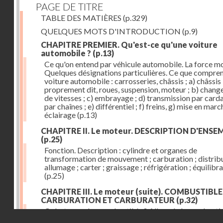
PAGE DE TITRE
TABLE DES MATIÈRES
(p.329)
QUELQUES MOTS D'INTRODUCTION
(p.9)
CHAPITRE PREMIER. Qu'est-ce qu'une voiture
automobile ?
(p.13)
Ce qu'on entend par véhicule automobile. La force mo
Quelques désignations particulières. Ce que compre
voiture automobile : carrosseries, châssis ; a) châssis
proprement dit, roues, suspension, moteur ; b) chan
de vitesses ; c) embrayage ; d) transmission par card
par chaînes ; e) différentiel ; f) freins, g) mise en march
éclairage
(p.13)
CHAPITRE II. Le moteur. DESCRIPTION D'ENSE
(p.25)
Fonction. Description : cylindre et organes de
transformation de mouvement ; carburation ; distribu
allumage ; carter ; graissage ; réfrigération ; équilibr
(p.25)
CHAPITRE III. Le moteur (suite). COMBUSTIBLE
CARBURATION ET CARBURATEUR
(p.32)
Qu'est-ce qu'un combustible ? Allure de la combusti
Droits réservés - CNAM
dans le cylindre ; le combustible doit être un gaz ou 