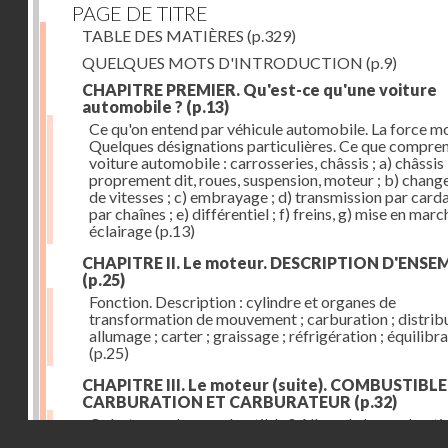
PAGE DE TITRE
TABLE DES MATIÈRES
(p.329)
QUELQUES MOTS D'INTRODUCTION
(p.9)
CHAPITRE PREMIER. Qu'est-ce qu'une voiture
automobile ?
(p.13)
Ce qu'on entend par véhicule automobile. La force mo
Quelques désignations particulières. Ce que compre
voiture automobile : carrosseries, châssis ; a) châssis
proprement dit, roues, suspension, moteur ; b) chan
de vitesses ; c) embrayage ; d) transmission par card
par chaînes ; e) différentiel ; f) freins, g) mise en march
éclairage
(p.13)
CHAPITRE II. Le moteur. DESCRIPTION D'ENSE
(p.25)
Fonction. Description : cylindre et organes de
transformation de mouvement ; carburation ; distribu
allumage ; carter ; graissage ; réfrigération ; équilibr
(p.25)
CHAPITRE III. Le moteur (suite). COMBUSTIBLE
CARBURATION ET CARBURATEUR
(p.32)
Qu'est-ce qu'un combustible ? Allure de la combusti
Droits réservés - CNAM
dans le cylindre ; le combustible doit être un gaz ou 