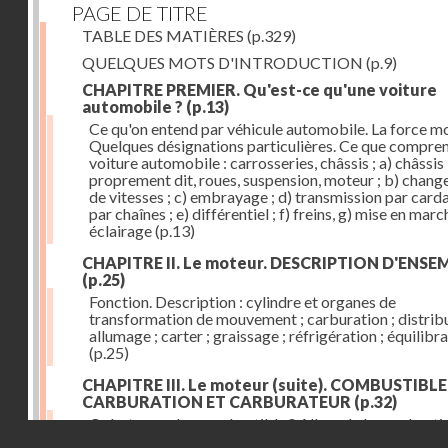
PAGE DE TITRE
TABLE DES MATIÈRES
(p.329)
QUELQUES MOTS D'INTRODUCTION
(p.9)
CHAPITRE PREMIER. Qu'est-ce qu'une voiture
automobile ?
(p.13)
Ce qu'on entend par véhicule automobile. La force mo
Quelques désignations particulières. Ce que compre
voiture automobile : carrosseries, châssis ; a) châssis
proprement dit, roues, suspension, moteur ; b) chan
de vitesses ; c) embrayage ; d) transmission par card
par chaînes ; e) différentiel ; f) freins, g) mise en march
éclairage
(p.13)
CHAPITRE II. Le moteur. DESCRIPTION D'ENSE
(p.25)
Fonction. Description : cylindre et organes de
transformation de mouvement ; carburation ; distribu
allumage ; carter ; graissage ; réfrigération ; équilibr
(p.25)
CHAPITRE III. Le moteur (suite). COMBUSTIBLE
CARBURATION ET CARBURATEUR
(p.32)
Qu'est-ce qu'un combustible ? Allure de la combusti
Droits réservés - CNAM
dans le cylindre ; le combustible doit être un gaz ou 