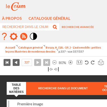
À PROPOS
CATALOGUE GÉNÉRAL
RECHERCHE AVANCÉE
Mode
contraste
Accueil
Catalogue général
Bouzy, A. (18..-19..) - L'automobile : petites
élévé
leçons illustrées de nombreux dessins
p.337 - vue 337/337
80%
TABLE
T
DES
RECHERCHE DANS LE DOCUMENT
OC
MATIÈRES
Première image