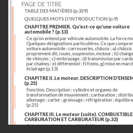
PAGE DE TITRE
TABLE DES MATIÈRES
(p.329)
QUELQUES MOTS D'INTRODUCTION
(p.9)
CHAPITRE PREMIER. Qu'est-ce qu'une voiture
automobile ?
(p.13)
Ce qu'on entend par véhicule automobile. La force mo
Quelques désignations particulières. Ce que compre
voiture automobile : carrosseries, châssis ; a) châssis
proprement dit, roues, suspension, moteur ; b) chan
de vitesses ; c) embrayage ; d) transmission par card
par chaînes ; e) différentiel ; f) freins, g) mise en march
éclairage
(p.13)
CHAPITRE II. Le moteur. DESCRIPTION D'ENSE
(p.25)
Fonction. Description : cylindre et organes de
transformation de mouvement ; carburation ; distribu
allumage ; carter ; graissage ; réfrigération ; équilibr
(p.25)
CHAPITRE III. Le moteur (suite). COMBUSTIBLE
CARBURATION ET CARBURATEUR
(p.32)
Qu'est-ce qu'un combustible ? Allure de la combusti
Droits réservés - CNAM
dans le cylindre ; le combustible doit être un gaz ou 