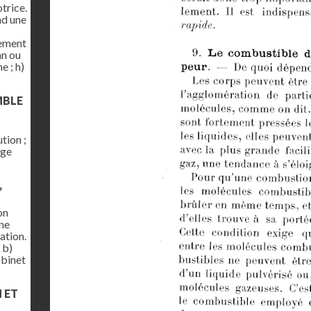
trice.
nd une
gement
an ou
e ; h)
MBLE
tion ;
age
,
on
une
ation.
 b)
obinet
N ET