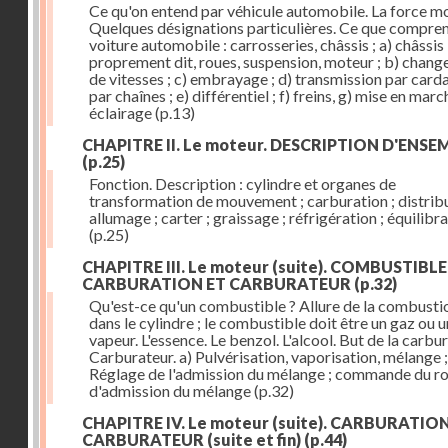
Ce qu'on entend par véhicule automobile. La force mo
Quelques désignations particulières. Ce que compre
voiture automobile : carrosseries, châssis ; a) châssis
proprement dit, roues, suspension, moteur ; b) chan
de vitesses ; c) embrayage ; d) transmission par card
par chaînes ; e) différentiel ; f) freins, g) mise en march
éclairage
(p.13)
CHAPITRE II. Le moteur. DESCRIPTION D'ENSE
(p.25)
Fonction. Description : cylindre et organes de
transformation de mouvement ; carburation ; distribu
allumage ; carter ; graissage ; réfrigération ; équilibr
(p.25)
CHAPITRE III. Le moteur (suite). COMBUSTIBLE
CARBURATION ET CARBURATEUR
(p.32)
Qu'est-ce qu'un combustible ? Allure de la combusti
dans le cylindre ; le combustible doit être un gaz ou 
vapeur. L'essence. Le benzol. L'alcool. But de la carbur
Carburateur. a) Pulvérisation, vaporisation, mélange ;
Réglage de l'admission du mélange ; commande du r
d'admission du mélange
(p.32)
CHAPITRE IV. Le moteur (suite). CARBURATIO
CARBURATEUR (suite et fin)
(p.44)