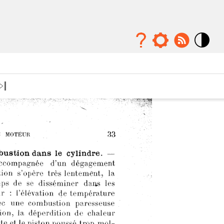
Mode
contraste
élévé