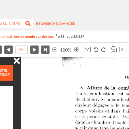
RECHERCHE AVANCÉE
eçons illustrées de nombreux dessins
p.33 - vue 35/337
120%
EXTE
ÉRISÉ