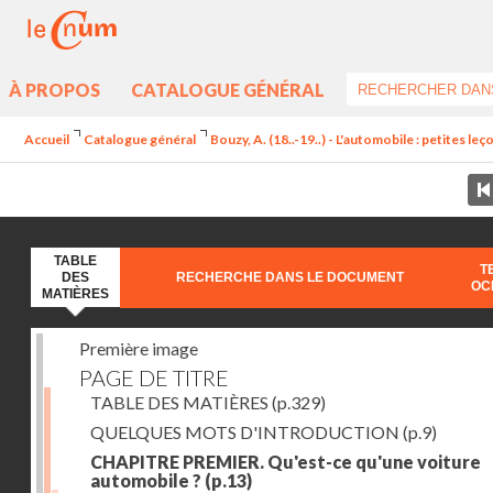
À PROPOS
CATALOGUE GÉNÉRAL
Accueil
Catalogue général
Bouzy, A. (18..-19..) - L'automobile : petites l
TABLE
T
DES
RECHERCHE DANS LE DOCUMENT
OC
MATIÈRES
Première image
PAGE DE TITRE
TABLE DES MATIÈRES
(p.329)
QUELQUES MOTS D'INTRODUCTION
(p.9)
CHAPITRE PREMIER. Qu'est-ce qu'une voiture
automobile ?
(p.13)