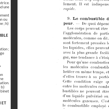
trice.
nd une
gement
an ou
e ; h)
MBLE
tion ;
age
,
on
une
ation.
 b)
obinet
N ET