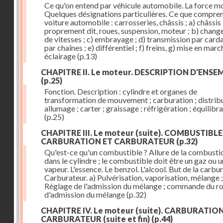
Ce qu'on entend par véhicule automobile. La force mo
Quelques désignations particulières. Ce que compre
voiture automobile : carrosseries, châssis ; a) châssis
proprement dit, roues, suspension, moteur ; b) chan
de vitesses ; c) embrayage ; d) transmission par card
par chaînes ; e) différentiel ; f) freins, g) mise en march
éclairage
(p.13)
CHAPITRE II. Le moteur. DESCRIPTION D'ENSE
(p.25)
Fonction. Description : cylindre et organes de
transformation de mouvement ; carburation ; distribu
allumage ; carter ; graissage ; réfrigération ; équilibr
(p.25)
CHAPITRE III. Le moteur (suite). COMBUSTIBLE
CARBURATION ET CARBURATEUR
(p.32)
Qu'est-ce qu'un combustible ? Allure de la combusti
dans le cylindre ; le combustible doit être un gaz ou 
vapeur. L'essence. Le benzol. L'alcool. But de la carbur
Carburateur. a) Pulvérisation, vaporisation, mélange ;
Réglage de l'admission du mélange ; commande du r
d'admission du mélange
(p.32)
CHAPITRE IV. Le moteur (suite). CARBURATIO
CARBURATEUR (suite et fin)
(p.44)