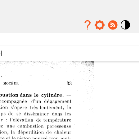
Mode
contraste
élévé