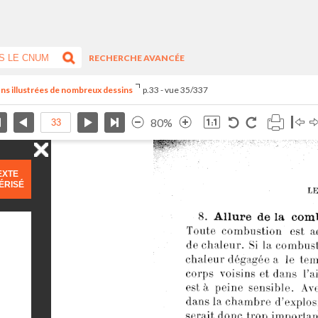
RECHERCHE AVANCÉE
eçons illustrées de nombreux dessins
p.33 - vue 35/337
80%
EXTE
ÉRISÉ