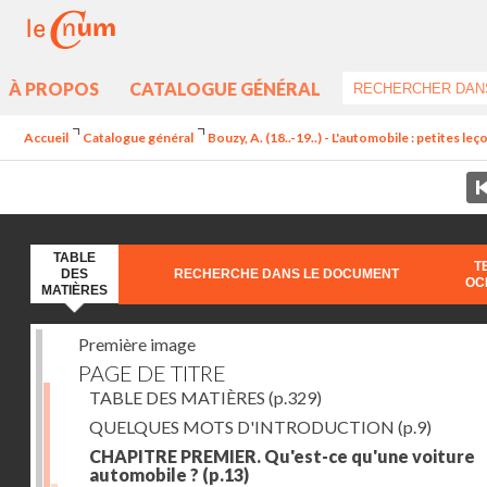
À PROPOS
CATALOGUE GÉNÉRAL
Accueil
Catalogue général
Bouzy, A. (18..-19..) - L'automobile : petites l
TABLE
T
DES
RECHERCHE DANS LE DOCUMENT
OC
MATIÈRES
Première image
PAGE DE TITRE
TABLE DES MATIÈRES
(p.329)
QUELQUES MOTS D'INTRODUCTION
(p.9)
CHAPITRE PREMIER. Qu'est-ce qu'une voiture
automobile ?
(p.13)