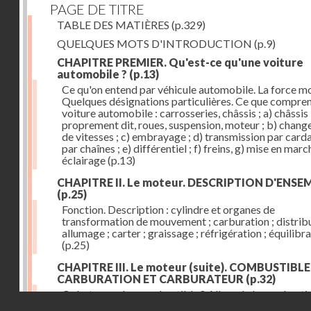
PAGE DE TITRE
TABLE DES MATIÈRES
(p.329)
QUELQUES MOTS D'INTRODUCTION
(p.9)
CHAPITRE PREMIER. Qu'est-ce qu'une voiture
automobile ?
(p.13)
Ce qu'on entend par véhicule automobile. La force mo
Quelques désignations particulières. Ce que compre
voiture automobile : carrosseries, châssis ; a) châssis
proprement dit, roues, suspension, moteur ; b) chan
de vitesses ; c) embrayage ; d) transmission par card
par chaînes ; e) différentiel ; f) freins, g) mise en march
éclairage
(p.13)
CHAPITRE II. Le moteur. DESCRIPTION D'ENSE
(p.25)
Fonction. Description : cylindre et organes de
transformation de mouvement ; carburation ; distribu
allumage ; carter ; graissage ; réfrigération ; équilibr
(p.25)
CHAPITRE III. Le moteur (suite). COMBUSTIBLE
CARBURATION ET CARBURATEUR
(p.32)
Qu'est-ce qu'un combustible ? Allure de la combusti
Droits réservés - CNAM
dans le cylindre ; le combustible doit être un gaz ou 