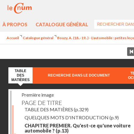
À PROPOS
CATALOGUE GÉNÉRAL
Accueil
Catalogue général
Bouzy, A. (18..-19..) - L'automobile : petites l
TABLE
T
DES
RECHERCHE DANS LE DOCUMENT
OC
MATIÈRES
Première image
PAGE DE TITRE
TABLE DES MATIÈRES
(p.329)
QUELQUES MOTS D'INTRODUCTION
(p.9)
CHAPITRE PREMIER. Qu'est-ce qu'une voiture
automobile ?
(p.13)