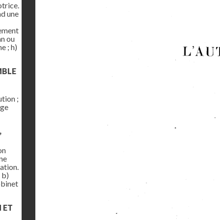
trice.
nd une
gement
an ou
e ; h)
MBLE
tion ;
age
,
on
une
ation.
 b)
obinet
N ET