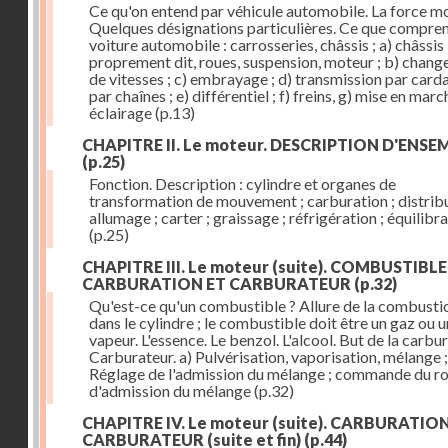
Ce qu'on entend par véhicule automobile. La force mo
Quelques désignations particulières. Ce que compre
voiture automobile : carrosseries, châssis ; a) châssis
proprement dit, roues, suspension, moteur ; b) chan
de vitesses ; c) embrayage ; d) transmission par card
par chaînes ; e) différentiel ; f) freins, g) mise en march
éclairage
(p.13)
CHAPITRE II. Le moteur. DESCRIPTION D'ENSE
(p.25)
Fonction. Description : cylindre et organes de
transformation de mouvement ; carburation ; distribu
allumage ; carter ; graissage ; réfrigération ; équilibr
(p.25)
CHAPITRE III. Le moteur (suite). COMBUSTIBLE
CARBURATION ET CARBURATEUR
(p.32)
Qu'est-ce qu'un combustible ? Allure de la combusti
dans le cylindre ; le combustible doit être un gaz ou 
vapeur. L'essence. Le benzol. L'alcool. But de la carbur
Carburateur. a) Pulvérisation, vaporisation, mélange ;
Réglage de l'admission du mélange ; commande du r
d'admission du mélange
(p.32)
CHAPITRE IV. Le moteur (suite). CARBURATIO
CARBURATEUR (suite et fin)
(p.44)