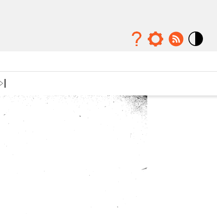
Mode
contraste
élévé