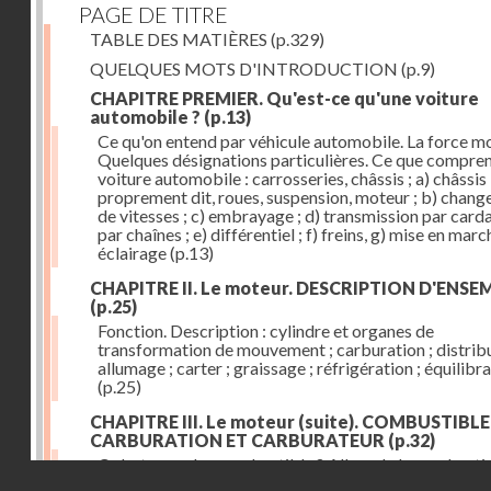
PAGE DE TITRE
TABLE DES MATIÈRES
(p.329)
QUELQUES MOTS D'INTRODUCTION
(p.9)
CHAPITRE PREMIER. Qu'est-ce qu'une voiture
automobile ?
(p.13)
Ce qu'on entend par véhicule automobile. La force mo
Quelques désignations particulières. Ce que compre
voiture automobile : carrosseries, châssis ; a) châssis
proprement dit, roues, suspension, moteur ; b) chan
de vitesses ; c) embrayage ; d) transmission par card
par chaînes ; e) différentiel ; f) freins, g) mise en march
éclairage
(p.13)
CHAPITRE II. Le moteur. DESCRIPTION D'ENSE
(p.25)
Fonction. Description : cylindre et organes de
transformation de mouvement ; carburation ; distribu
allumage ; carter ; graissage ; réfrigération ; équilibr
(p.25)
CHAPITRE III. Le moteur (suite). COMBUSTIBLE
CARBURATION ET CARBURATEUR
(p.32)
Qu'est-ce qu'un combustible ? Allure de la combusti
Droits réservés - CNAM
dans le cylindre ; le combustible doit être un gaz ou 