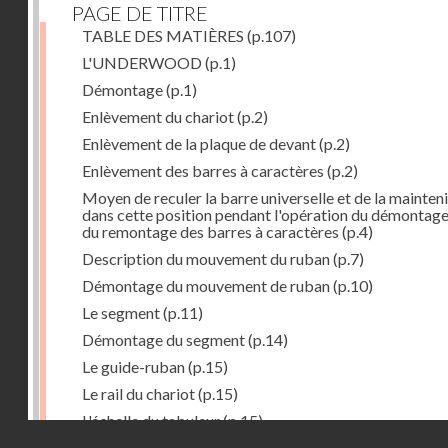
PAGE DE TITRE
TABLE DES MATIÈRES
(p.107)
L'UNDERWOOD
(p.1)
Démontage
(p.1)
Enlèvement du chariot
(p.2)
Enlèvement de la plaque de devant
(p.2)
Enlèvement des barres à caractères
(p.2)
Moyen de reculer la barre universelle et de la mainteni
dans cette position pendant l'opération du démontage
du remontage des barres à caractères
(p.4)
Description du mouvement du ruban
(p.7)
Démontage du mouvement de ruban
(p.10)
Le segment
(p.11)
Démontage du segment
(p.14)
Le guide-ruban
(p.15)
Le rail du chariot
(p.15)
L'échelle du tabuleur
(p.15)
Droits réservés - CNAM
Fonctionnement du tabuleur
(p.16)