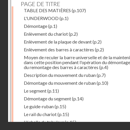
PAGE DE TITRE
TABLE DES MATIÈRES
(p.107)
L'UNDERWOOD
(p.1)
Démontage
(p.1)
Enlèvement du chariot
(p.2)
Enlèvement de la plaque de devant
(p.2)
Enlèvement des barres à caractères
(p.2)
Moyen de reculer la barre universelle et de la mainteni
dans cette position pendant l'opération du démontage
du remontage des barres à caractères
(p.4)
Description du mouvement du ruban
(p.7)
Démontage du mouvement de ruban
(p.10)
Le segment
(p.11)
Démontage du segment
(p.14)
Le guide-ruban
(p.15)
Le rail du chariot
(p.15)
L'échelle du tabuleur
(p.15)
Droits réservés - CNAM
Fonctionnement du tabuleur
(p.16)