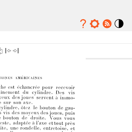
Mode
contraste
élévé