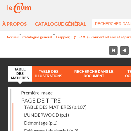
À PROPOS
CATALOGUE GÉNÉRAL
Accueil
Catalogue général
Frappier, J. (1...-19..) - Pour entretenir et répa
TABLE
TABLE DES
RECHERCHE DANS LE
T
DES
ILLUSTRATIONS
DOCUMENT
OC
MATIÈRES
Première image
PAGE DE TITRE
TABLE DES MATIÈRES
(p.107)
L'UNDERWOOD
(p.1)
Démontage
(p.1)
Enlèvement du chariot
(p.2)