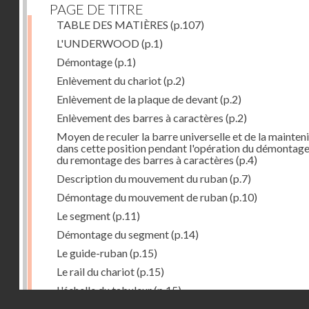
PAGE DE TITRE
TABLE DES MATIÈRES
(p.107)
L'UNDERWOOD
(p.1)
Démontage
(p.1)
Enlèvement du chariot
(p.2)
Enlèvement de la plaque de devant
(p.2)
Enlèvement des barres à caractères
(p.2)
Moyen de reculer la barre universelle et de la mainteni
dans cette position pendant l'opération du démontage
du remontage des barres à caractères
(p.4)
Description du mouvement du ruban
(p.7)
Démontage du mouvement de ruban
(p.10)
Le segment
(p.11)
Démontage du segment
(p.14)
Le guide-ruban
(p.15)
Le rail du chariot
(p.15)
L'échelle du tabuleur
(p.15)
Droits réservés - CNAM
Fonctionnement du tabuleur
(p.16)