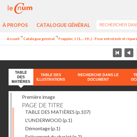
À PROPOS
CATALOGUE GÉNÉRAL
Accueil
Catalogue général
Frappier, J. (1...-19..) - Pour entretenir et répa
TABLE
TABLE DES
RECHERCHE DANS LE
T
DES
ILLUSTRATIONS
DOCUMENT
OC
MATIÈRES
Première image
PAGE DE TITRE
TABLE DES MATIÈRES
(p.107)
L'UNDERWOOD
(p.1)
Démontage
(p.1)
Enlèvement du chariot
(p.2)