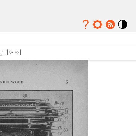
Mode
contraste
élévé